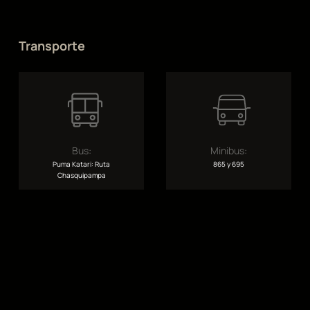
Transporte
Bus:
Minibus:
Puma Katari: Ruta
865 y 695
Chasquipampa