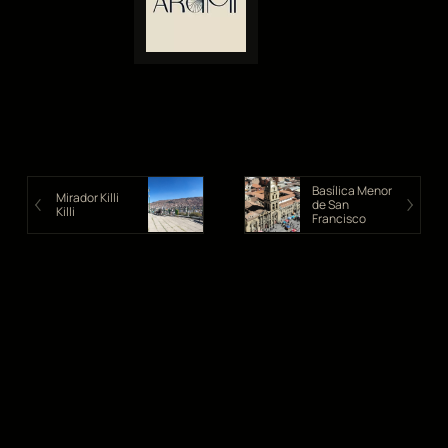
Basílica Menor
Mirador Killi
de San
Killi
Francisco