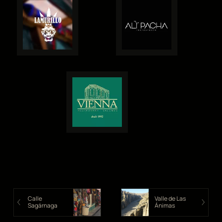
Calle
Valle de Las
Sagárnaga
Ánimas