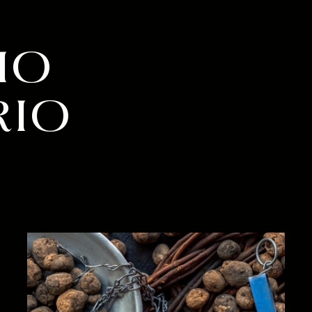
IO
RIO