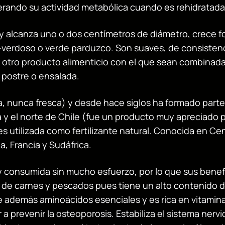
erando su actividad metabólica cuando es rehidratada
ica y alcanza uno o dos centímetros de diámetro, crec
verdoso o verde parduzco. Son suaves, de consistenci
otro producto alimenticio con el que sean combinadas.
 postre o ensalada.
, nunca fresca) y desde hace siglos ha formado parte 
ia y el norte de Chile (fue un producto muy apreciado 
es utilizada como fertilizante natural. Conocida en Ce
a, Francia y Sudáfrica.
 consumida sin mucho esfuerzo, por lo que sus benefi
e carnes y pescados pues tiene un alto contenido de
ene además aminoácidos esenciales y es rica en vitamina
a prevenir la osteoporosis. Estabiliza el sistema nervi