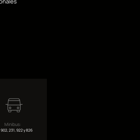
ionales
Minibus:
 902, 231, 922 y 826