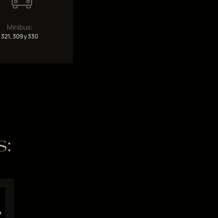
Minibus:
321, 309 y 330
S: