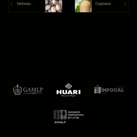
Motosiu
Copoazú